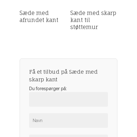
Få et tilbud
Få et tilbud
Sæde med
Sæde med skarp
afrundet kant
kant til
støttemur
Få et tilbud på Sæde med
skarp kant
Du forespørger på:
Haveprodukter
Fliser og have
–
Keramiske fliser
Havemøbler
–
–