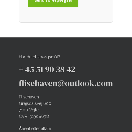
Har du et spørgsmål?
+ 45 51 90 38 42
flisehaven@outlook.com
Flisehaven
Grejsdalsvej 600
7100 Vejle
CVR: 31908698
Åbent efter aftale