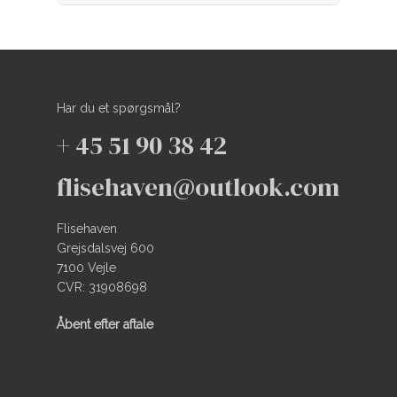
Har du et spørgsmål?
+ 45 51 90 38 42
flisehaven@outlook.com
Flisehaven
Grejsdalsvej 600
7100 Vejle
CVR: 31908698
Åbent efter aftale