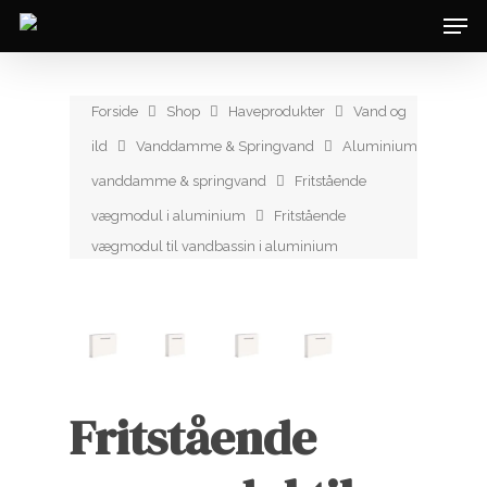
Forside
Shop
Haveprodukter
Vand og
ild
Vanddamme & Springvand
Aluminium
vanddamme & springvand
Fritstående
vægmodul i aluminium
Fritstående
vægmodul til vandbassin i aluminium
Fritstående