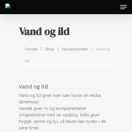
Vand og ild
Forside
Shop
Haveprodukter
Vand og
ild
Vand og ild
Vand og Ild giver hver især haven en ekstra
dimension
Vandet giver ro og komplimenterer
omgivelserne med sin spejling. Ilden giver
hygge, varme og lys, så haven kan nydes i de
sene timer.