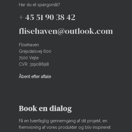
Grill
Travertin
Har du et spørgsmål?
Spejlbassiner
–
+ 45 51 90 38 42
Tilbehør
flisehaven@outlook.com
Vanddamme & Springvand
Flisehaven
Grejsdalsvej 600
7100 Vejle
CVR: 31908698
Åbent efter aftale
Book en dialog
Få en tværfaglig gennemgang af dit projekt, en
fremvisning af vores produkter og bliv inspireret