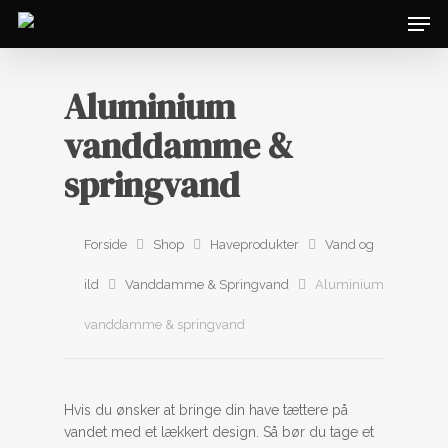
Aluminium
vanddamme &
springvand
Forside
Shop
Haveprodukter
Vand og
ild
Vanddamme & Springvand
Aluminium
vanddamme & springvand
Hvis du ønsker at bringe din have tættere på
vandet med et lækkert design. Så bør du tage et