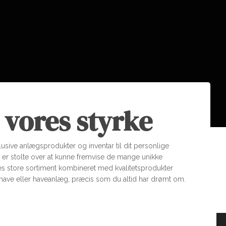
 vores styrke
lusive anlægsprodukter og inventar til dit personlige
i er stolte over at kunne fremvise de mange unikke
res store sortiment kombineret med kvalitetsprodukter
, have eller haveanlæg, præcis som du altid har drømt om.