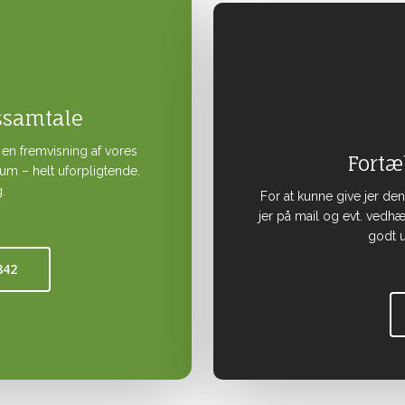
ssamtale
 en fremvisning af vores
Fortæ
rum – helt uforpligtende,
.
For at kunne give jer de
jer på mail og evt. vedhæf
godt u
842