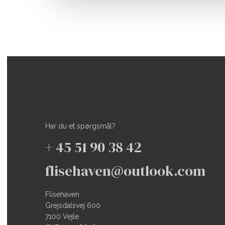
Har du et spørgsmål?
+ 45 51 90 38 42
flisehaven@outlook.com
Flisehaven
Grejsdalsvej 600
7100 Vejle