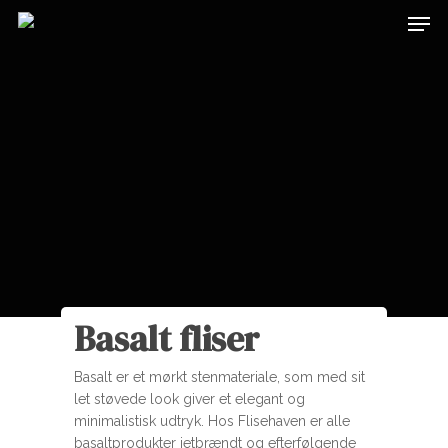
Basalt fliser
Basalt er et mørkt stenmateriale, som med sit
let støvede look giver et elegant og
minimalistisk udtryk. Hos Flisehaven er alle
basaltprodukter jetbrændt og efterfølgende