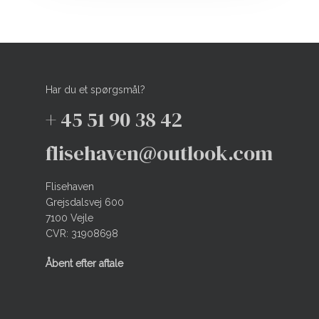
Har du et spørgsmål?
+ 45 51 90 38 42
flisehaven@outlook.com
Flisehaven
Grejsdalsvej 600
7100 Vejle
CVR: 31908698
Åbent efter aftale