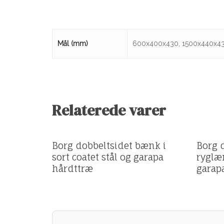
Mål (mm)
600x400x430, 1500x440x4
Relaterede varer
Få et tilbud
Få et t
Borg dobbeltsidet bænk i
Borg 
sort coatet stål og garapa
ryglæn
hårdttræ
garap