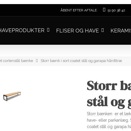
ÅBENT EFTER AFTALE
51 90 38 42
AVEPRODUKTER
FLISER OG HAVE
KERAMI
et cortenstål bænke
Storr bænk i sort coatet stål og garapa hårdttræ
Storr b
stål og
Storr bænken er et lækk
have- eller parkanlæg. S
coatet stål og garapa h