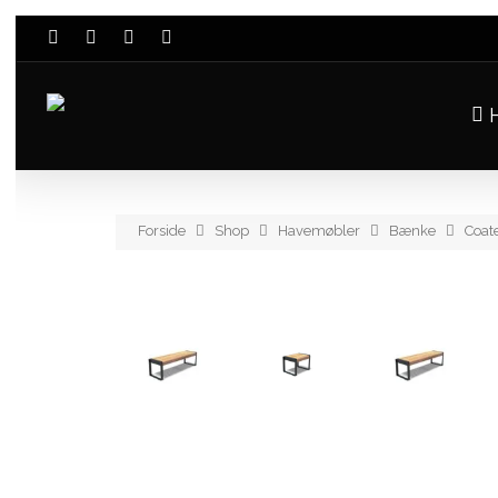
H
Forside
Shop
Havemøbler
Bænke
Coat