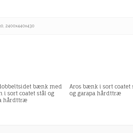
30, 2400x440x430
ilbud
Få et tilbud
dobbeltsidet bænk med
Aros bænk i sort coatet 
 i sort coatet stål og
og garapa hårdttræ
a hårdttræ