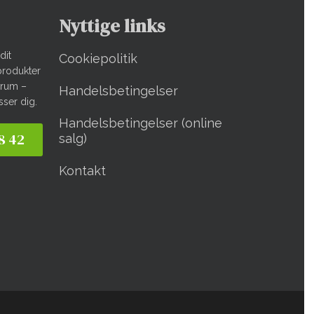
Nyttige links
dit
Cookiepolitik
produkter
derum –
Handelsbetingelser
sser dig.
Handelsbetingelser (online
38 42
salg)
Kontakt