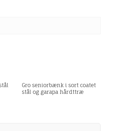
Få et tilbud
stål
Gro seniorbænk i sort coatet
stål og garapa hårdttræ