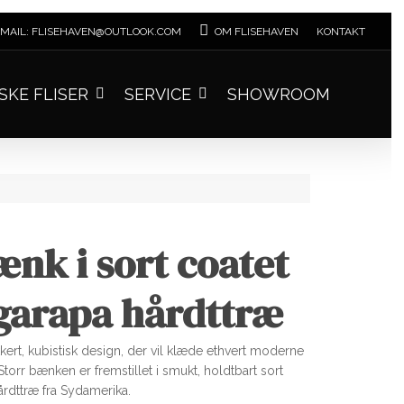
MAIL: FLISEHAVEN@OUTLOOK.COM
OM FLISEHAVEN
KONTAKT
SKE FLISER
SERVICE
SHOWROOM
ænk i sort coatet
 garapa hårdttræ
ert, kubistisk design, der vil klæde ethvert moderne
torr bænken er fremstillet i smukt, holdtbart sort
årdttræ fra Sydamerika.