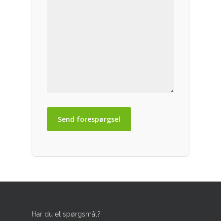
Spejlbassiner
–
Tilbehør
Vanddamme & Springvand
Har du et spørgsmål?