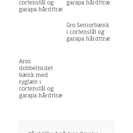
cortenstål og
garapa hårdttræ
garapa hårdttræ
Få et tilbud
Gro Seniorbænk
i cortenstål og
garapa hårdttræ
Få et tilbud
Aros
dobbeltsidet
bænk med
ryglæn i
cortenstål og
garapa hårdttræ