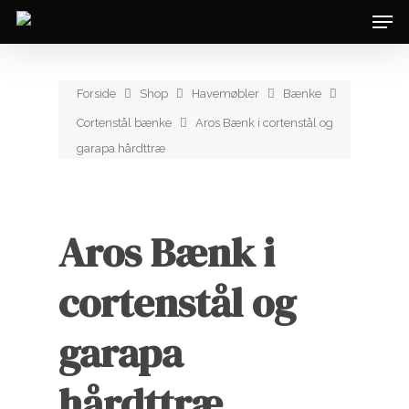
Forside
Shop
Havemøbler
Bænke
Cortenstål bænke
Aros Bænk i cortenstål og
garapa hårdttræ
Aros Bænk i
cortenstål og
garapa
hårdttræ