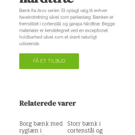
Bænk fra Aros serien. Et oplagt valg til enhver
haveindretning såvel som parkanlæg. Bænken er
fremstillet i cortenstål og garapa hårdttræ. Begge
materialer er kendetegnet ved en exceptionel
holdbarhed såvel som et skønt naturligt
udseende.
FÅ ET TILBUD
Relaterede varer
Få et tilbud
Få et tilbud
Borg bænk med
Storr bænk i
ryglæn i
cortenstål og