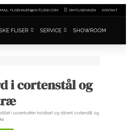
MAIL: FLISEHAVEN@OUTLOOK.COM
OM FLISEHAVEN
KONTAKT
SKE FLISER
SERVICE
SHOWROOM
d i cortenstål og
træ
tillet i uovertruffen holdbart og stilrent cortenstål og
ka.