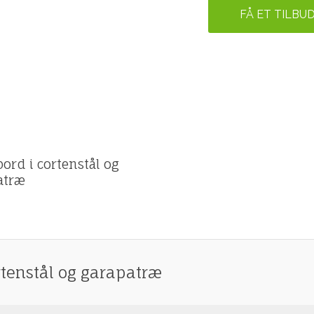
FÅ ET TILBU
ilbud
bord i cortenstål og
atræ
ortenstål og garapatræ