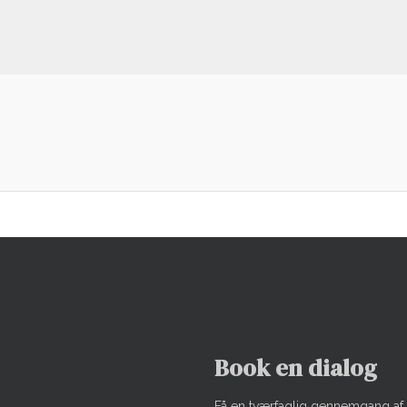
Book en dialog
Få en tværfaglig gennemgang af 