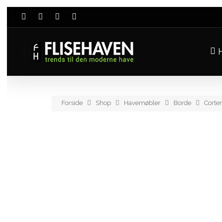
H
Forside
Shop
Havemøbler
Borde
Corte