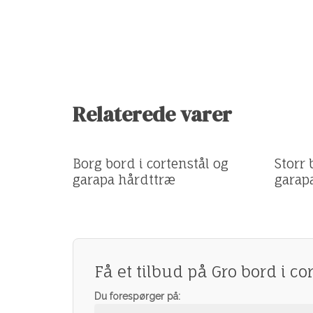
Relaterede varer
Få et tilbud
Få et t
Borg bord i cortenstål og
Storr 
garapa hårdttræ
garap
Få et tilbud på Gro bord i c
Du forespørger på: