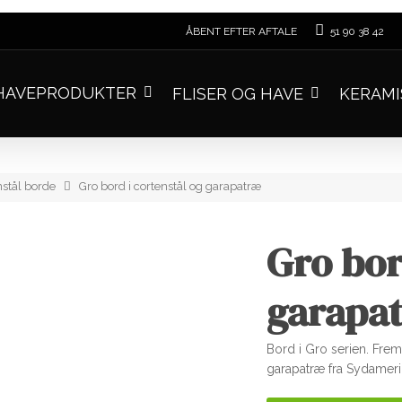
ÅBENT EFTER AFTALE
51 90 38 42
AVEPRODUKTER
FLISER OG HAVE
KERAMI
nstål borde
Gro bord i cortenstål og garapatræ
Gro bor
garapa
Bord i Gro serien. Frems
garapatræ fra Sydameri