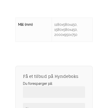
Mål (mm)
1180x580x450,
1580x580x450,
2000x950x750
Få et tilbud på Hyndeboks
Du forespørger på:
Haveprodukter
Fliser og have
–
Havemøbler