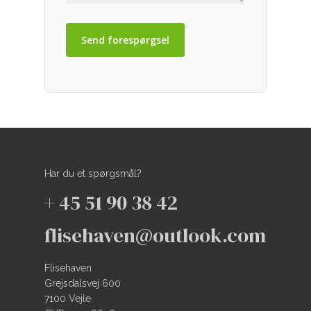
Har du et spørgsmål?
+ 45 51 90 38 42
flisehaven@outlook.com
Flisehaven
Grejsdalsvej 600
7100 Vejle