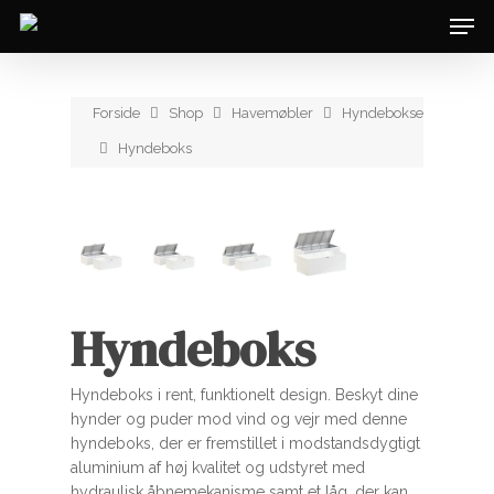
Forside
Shop
Havemøbler
Hyndebokse
Hyndeboks
Hyndeboks
Hyndeboks i rent, funktionelt design. Beskyt dine
hynder og puder mod vind og vejr med denne
hyndeboks, der er fremstillet i modstandsdygtigt
aluminium af høj kvalitet og udstyret med
hydraulisk åbnemekanisme samt et låg, der kan