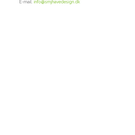
E-mail:
info@smjhavedesign.dk