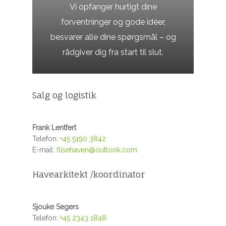
Vi opfanger hurtigt dine
forventninger og gode idéer,
besvarer alle dine spørgsmål – og
rådgiver dig fra start til slut.
Salg og logistik
Frank Lentfert
Telefon:
+45 5190 3842
E-mail:
flisehaven@outlook.com
Havearkitekt /koordinator
Sjouke Segers
Telefon:
+45 2343 1848