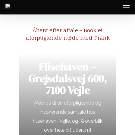
Åbent efter aftale - Book et
uforpligtende møde med Frank
Flisehaven –
Grejsdalsvej 600,
7100 Vejle
Mød os til en uforpligtende og
inspirerende samtale hos
Flisehaven i Vejle, og få overblik
over hele dit uderum!